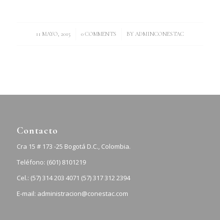
/
/
11 MAYO, 2015
0 COMMENTS
BY
ADMINCONESTAC
Contacto
Cra 15 # 173 -25 Bogotá D.C., Colombia.
Teléfono: (601) 8101219
Cel.: (57) 314 203 4071 (57) 317 312 2394
E-mail: administracion@conestac.com