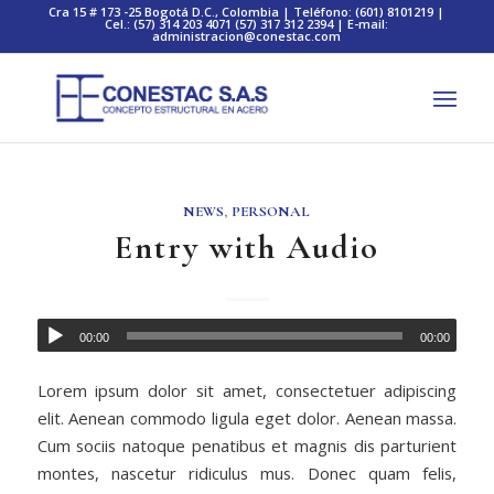
Cra 15 # 173 -25 Bogotá D.C., Colombia | Teléfono: (601) 8101219 |
Cel.: (57) 314 203 4071 (57) 317 312 2394 | E-mail:
administracion@conestac.com
NEWS
,
PERSONAL
Entry with Audio
00:00
00:00
Lorem ipsum dolor sit amet, consectetuer adipiscing
elit. Aenean commodo ligula eget dolor. Aenean massa.
Cum sociis natoque penatibus et magnis dis parturient
montes, nascetur ridiculus mus. Donec quam felis,